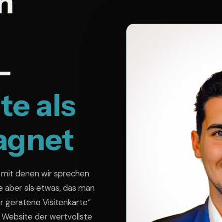
n
–
te als
gnet
 mit denen wir sprechen
e aber als etwas, das man
r geratene Visitenkarte“
e Website der wertvollste