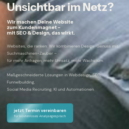
Unsichtbar im Netz?
Wir machen Deine Website
zum Kundenmagnet –
mit SEO & Design, das wirkt.
Websites, die ranken: Wir kombinieren Design-Genuss mit
Suchmaschinen-Zauber –
für mehr Anfragen, mehr Umsatz, mehr Wachstum.
Maßgeschneiderte Lösungen in Webdesign, SEO,
Funnelbuilding,
Social Media Recruiting, KI und Automationen.
jetzt Termin vereinbaren
für kostenloses Analysegespräch