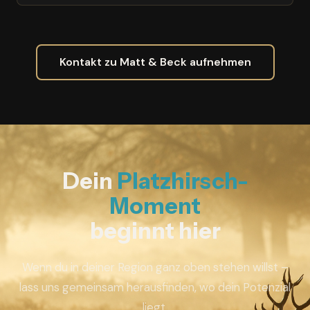
Kontakt zu Matt & Beck aufnehmen
Dein
Platzhirsch-
Moment
beginnt hier
Wenn du in deiner Region ganz oben stehen willst –
lass uns gemeinsam herausfinden, wo dein Potenzial
liegt.