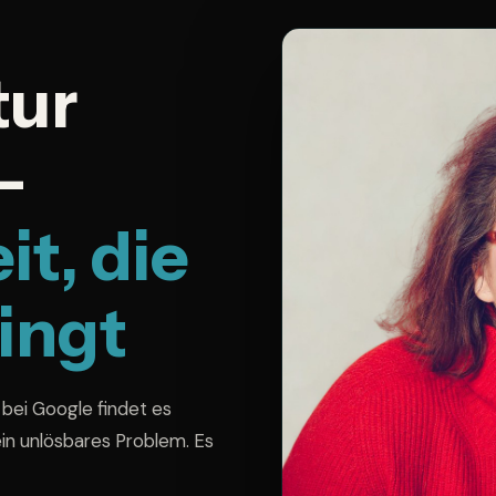
tur
–
it, die
ingt
bei Google findet es
ein unlösbares Problem. Es