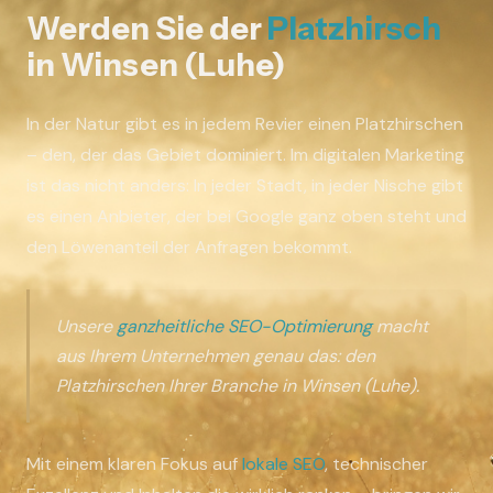
Werden Sie der
Platzhirsch
in Winsen (Luhe)
In der Natur gibt es in jedem Revier einen Platzhirschen
– den, der das Gebiet dominiert. Im digitalen Marketing
ist das nicht anders: In jeder Stadt, in jeder Nische gibt
es einen Anbieter, der bei Google ganz oben steht und
den Löwenanteil der Anfragen bekommt.
Unsere
ganzheitliche SEO-Optimierung
macht
aus Ihrem Unternehmen genau das: den
Platzhirschen Ihrer Branche in Winsen (Luhe).
Mit einem klaren Fokus auf
lokale SEO
, technischer