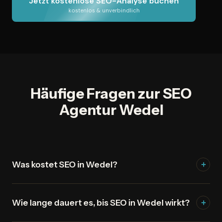
Jetzt kostenlose SEO-Analyse buchen
kostenlos & unverbindlich
Häufige Fragen zur SEO
Agentur Wedel
+
Was kostet SEO in Wedel?
Das hängt von Ihrem Ziel, Ihrer Branche und dem
+
Wie lange dauert es, bis SEO in Wedel wirkt?
Wettbewerb in Wedel ab. Im kostenlosen
Analysegespräch bekommen Sie eine klare