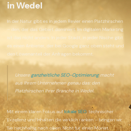
in Wedel
In der Natur gibt es in jedem Revier einen Platzhirschen
– den, der das Gebiet dominiert. Im digitalen Marketing
ist das nicht anders: In jeder Stadt, in jeder Nische gibt
es einen Anbieter, der bei Google ganz oben steht und
den Löwenanteil der Anfragen bekommt.
Unsere
ganzheitliche SEO-Optimierung
macht
aus Ihrem Unternehmen genau das: den
Platzhirschen Ihrer Branche in Wedel.
Mit einem klaren Fokus auf
lokale SEO
, technischer
Exzellenz und Inhalten die wirklich ranken – bringen wir
Sie nachhaltig nach oben. Nicht für einen Monat.