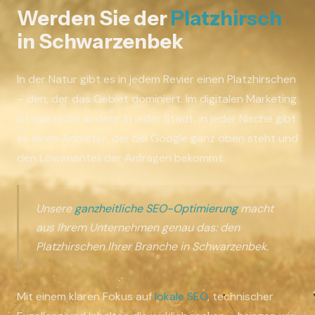
Werden Sie der
Platzhirsch
in Schwarzenbek
In der Natur gibt es in jedem Revier einen Platzhirschen
– den, der das Gebiet dominiert. Im digitalen Marketing
ist das nicht anders: In jeder Stadt, in jeder Nische gibt
es einen Anbieter, der bei Google ganz oben steht und
den Löwenanteil der Anfragen bekommt.
Unsere
ganzheitliche SEO-Optimierung
macht
aus Ihrem Unternehmen genau das: den
Platzhirschen Ihrer Branche in Schwarzenbek.
Mit einem klaren Fokus auf
lokale SEO
, technischer