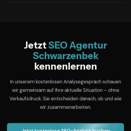
Bei dauerhafter Zusammenarbeit sichern wir Ihnen zu,
laufende Werbekosten.
dass wir in Ihrer Nische und in Ihrem vereinbarten
Umkreis für keinen direkten Wettbewerber tätig
werden. Ihr
Gebietsschutz
wird vertraglich vereinbart.
Jetzt
SEO Agentur
Schwarzenbek
kennenlernen
In unserem kostenlosen Analysegespräch schauen
wir gemeinsam auf Ihre aktuelle Situation – ohne
Verkaufsdruck. Sie entscheiden danach, ob und wie
wir zusammenarbeiten.
Jetzt kostenlose SEO-Analyse buchen