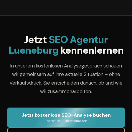
Bei dauerhafter Zusammenarbeit sichern wir Ihnen zu,
laufende Werbekosten.
dass wir in Ihrer Nische und in Ihrem vereinbarten
Umkreis für keinen direkten Wettbewerber tätig
werden. Ihr
Gebietsschutz
wird vertraglich vereinbart.
Jetzt
SEO Agentur
Lueneburg
kennenlernen
In unserem kostenlosen Analysegespräch schauen
wir gemeinsam auf Ihre aktuelle Situation – ohne
Verkaufsdruck. Sie entscheiden danach, ob und wie
wir zusammenarbeiten.
Jetzt kostenlose SEO-Analyse buchen
kostenlos & unverbindlich