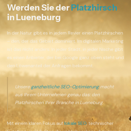
Werden Sie der
Platzhirsch
in Lueneburg
In der Natur gibt es in jedem Revier einen Platzhirschen
– den, der das Gebiet dominiert. Im digitalen Marketing
ist das nicht anders: In jeder Stadt, in jeder Nische gibt
es einen Anbieter, der bei Google ganz oben steht und
den Löwenanteil der Anfragen bekommt.
Unsere
ganzheitliche SEO-Optimierung
macht
aus Ihrem Unternehmen genau das: den
Platzhirschen Ihrer Branche in Lueneburg.
Mit einem klaren Fokus auf
lokale SEO
, technischer