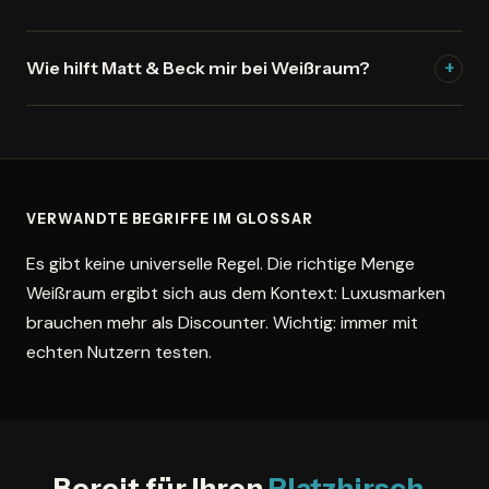
Design nutzt Weißraum bewusst – er schafft
Lesbarkeit, lenkt den Blick und vermittelt
Studien zeigen dass mehr Weißraum um Call-to-
Professionalität.
Wie hilft Matt & Beck mir bei Weißraum?
+
Actions die Klickrate erhöht. Weißraum signalisiert
auch Qualität – Websites von Premium-Marken nutzen
Wir setzen Weißraum in jedes Projekt ein – von Anfang
ihn bewusst. Ein überladenes Design wirkt billig und
an, nicht als Nachgedanke. Im kostenlosen
senkt das Vertrauen der Besucher.
Analysegespräch zeigen wir Ihnen konkret, wie Ihr
Unternehmen davon profitieren kann.
Jetzt Termin
VERWANDTE BEGRIFFE IM GLOSSAR
buchen →
Es gibt keine universelle Regel. Die richtige Menge
Weißraum ergibt sich aus dem Kontext: Luxusmarken
brauchen mehr als Discounter. Wichtig: immer mit
echten Nutzern testen.
Bereit für Ihren
Platzhirsch-