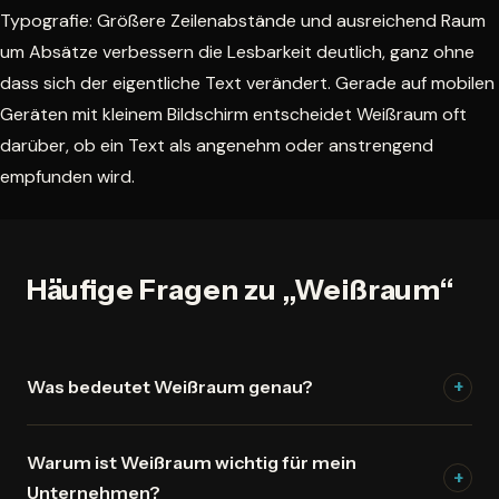
Typografie: Größere Zeilenabstände und ausreichend Raum
um Absätze verbessern die Lesbarkeit deutlich, ganz ohne
dass sich der eigentliche Text verändert. Gerade auf mobilen
Geräten mit kleinem Bildschirm entscheidet Weißraum oft
darüber, ob ein Text als angenehm oder anstrengend
empfunden wird.
Häufige Fragen zu „Weißraum“
Was bedeutet Weißraum genau?
+
Weißraum ist der leere Raum zwischen
Warum ist Weißraum wichtig für mein
Designelementen auf einer Website. Professionelles
+
Unternehmen?