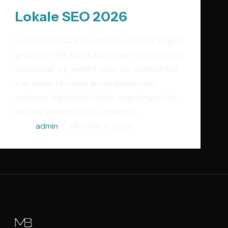
Lokale SEO 2026
Lokale SEO 2026 So wirst Du in Deiner Region
gefunden Wer als lokales Unternehmen online
unsichtbar ist, verliert nicht nur Sichtbarkeit
– er verliert Kunden an die Konkurrenz
nebenan, die einfach früher angefangen hat,
an ihrer lokalen SEO zu arbeiten.…
admin
Oktober 11, 2025